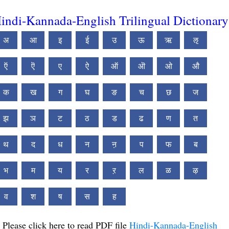
indi-Kannada-English Trilingual Dictionary
अ
आ
इ
ई
उ
ऊ
ऋ
ऌ
ऍ
ऎ
ए
ऐ
ऑ
ऒ
ओ
औ
क
ख
ग
घ
ङ
च
छ
ज
झ
ञ
ट
ठ
ड
ढ
ण
त
थ
द
ध
न
ऩ
प
फ
ब
भ
म
य
र
ऱ
ल
ळ
ऴ
व
श
ष
स
ह
Please click here to read PDF file
Hindi-Kannada-English