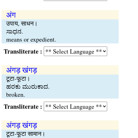
अंग
उपाय, साधन।
ಸಾಧನ.
means or expedient.
Transliterate :
अंगड़ खंगड़
टूटा-फूटा।
ಹರಕು ಮುರುಕಾದ.
broken.
Transliterate :
अंगड़ खंगड़
टूटा-फूटा सामान।