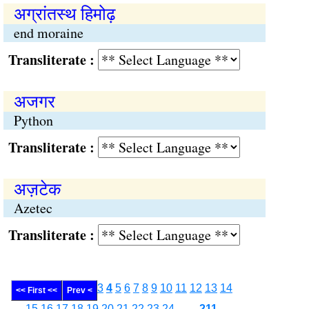
अग्रांतस्थ हिमोढ़
end moraine
Transliterate :
अजगर
Python
Transliterate :
अज़टेक
Azetec
Transliterate :
3
4
5
6
7
8
9
10
11
12
13
14
<< First <<
Prev <
15
16
17
18
19
20
21
22
23
24
........
211