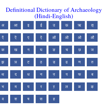
Definitional Dictionary of Archaeology
(Hindi-English)
अ
आ
इ
ई
उ
ऊ
ऋ
ऌ
ऍ
ऎ
ए
ऐ
ऑ
ऒ
ओ
औ
क
ख
ग
घ
ङ
च
छ
ज
झ
ञ
ट
ठ
ड
ढ
ण
त
थ
द
ध
न
ऩ
प
फ
ब
भ
म
य
र
ऱ
ल
ळ
ऴ
व
श
ष
स
ह