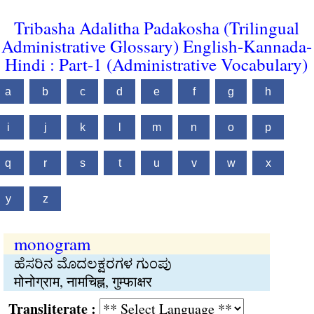
Tribasha Adalitha Padakosha (Trilingual
Administrative Glossary) English-Kannada-
Hindi : Part-1 (Administrative Vocabulary)
a
b
c
d
e
f
g
h
i
j
k
l
m
n
o
p
q
r
s
t
u
v
w
x
y
z
monogram
ಹೆಸರಿನ ಮೊದಲಕ್ಷರಗಳ ಗುಂಪು
मोनोग्राम, नामचिह्न, गुम्फाक्षर
Transliterate :