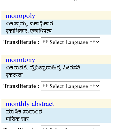
monopoly
ಏಕಸ್ವಾಮ್ಯ, ಏಕಾಧಿಕಾರ
एकाधिकार, एकाधिपत्य
Transliterate :
monotony
ಏಕತಾನತೆ, ವೈನೀಧ್ಯರಾಹಿತ್ಯ, ನೀರಸತೆ
एकरस्ता
Transliterate :
monthly abstract
ಮಾಸಿಕ ಸಾರಾಂಶ
मासिक सार