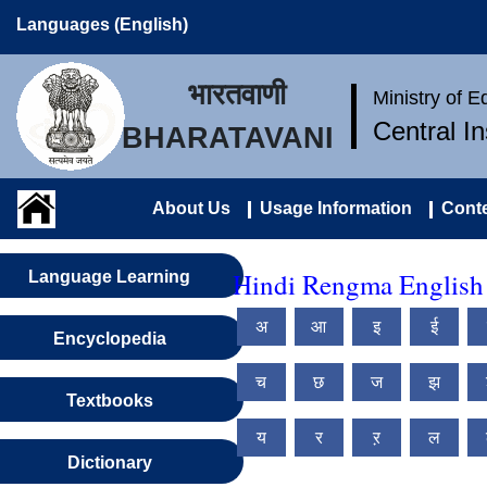
Languages (English)
भारतवाणी
Ministry of 
Central I
BHARATAVANI
About Us
Usage Information
Conte
Hindi Rengma English 
Language Learning
अ
आ
इ
ई
Encyclopedia
च
छ
ज
झ
Textbooks
य
र
ऱ
ल
Dictionary