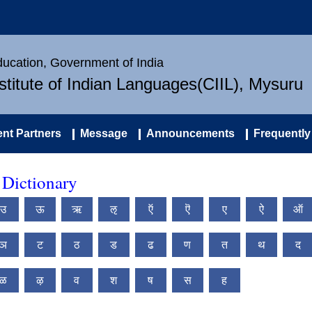
Education, Government of India
nstitute of Indian Languages(CIIL), Mysuru
nt Partners
Message
Announcements
Frequently
Dictionary
उ
ऊ
ऋ
ऌ
ऍ
ऎ
ए
ऐ
ऑ
ञ
ट
ठ
ड
ढ
ण
त
थ
द
ळ
ऴ
व
श
ष
स
ह