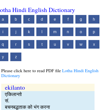
otha Hindi English Dictionary
a
b
c
d
e
f
g
h
i
j
k
l
m
n
o
p
q
r
s
t
u
v
w
x
y
z
Please click here to read PDF file
Lotha Hindi English
Dictionary
ekilanto
एकिलान्तो
सं.
बचनबद्धताक को भंग करना