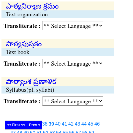
పాఠ్యనిర్మాణ క్రమం
Text organization
Transliterate :
పాఠ్యపుస్తకం
Text book
Transliterate :
పాఠ్యాంశ ప్రణాళిక
Syllabus(pl. syllabi)
Transliterate :
38
39
40
41
42
43
44
45
46
<< First <<
Prev <
47
48
49
50
51
52
53
54
55
56
57
58
59