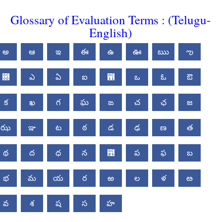
Glossary of Evaluation Terms : (Telugu-
English)
అ
ఆ
ఇ
ఈ
ఉ
ఊ
ఋ
ఌ
఍
ఎ
ఏ
ఐ
఑
ఒ
ఓ
ఔ
క
ఖ
గ
ఘ
ఙ
చ
ఛ
జ
ఝ
ఞ
ట
ఠ
డ
ఢ
ణ
త
థ
ద
ధ
న
఩
ప
ఫ
బ
భ
మ
య
ర
ఱ
ల
ళ
ఴ
వ
శ
ష
స
హ