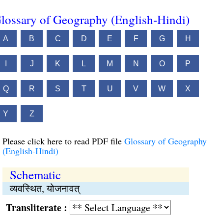
lossary of Geography (English-Hindi)
A
B
C
D
E
F
G
H
I
J
K
L
M
N
O
P
Q
R
S
T
U
V
W
X
Y
Z
Please click here to read PDF file
Glossary of Geography
(English-Hindi)
Schematic
व्यवस्थित, योजनावत्
Transliterate :