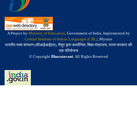
A Project by
Ministry of Education
, Government of India, Implemented by
Central Institute of Indian Languages (CIIL)
, Mysuru
भारतीय भाषा संस्थान (सीआईआईएल), मैसूर द्वारा कार्यान्वित, शिक्षा मंत्रालय, भारत सरकार की
एक परियोजना
© Copyright
Bharatavani
. All Rights Reserved