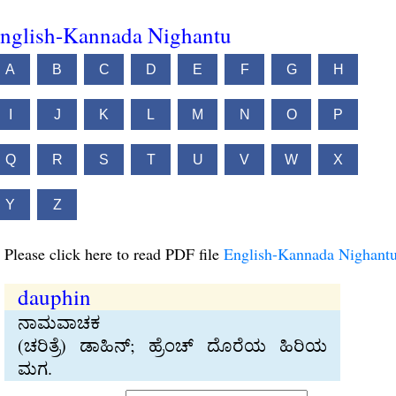
nglish-Kannada Nighantu
A
B
C
D
E
F
G
H
I
J
K
L
M
N
O
P
Q
R
S
T
U
V
W
X
Y
Z
Please click here to read PDF file
English-Kannada Nighant
dauphin
ನಾಮವಾಚಕ
(ಚರಿತ್ರೆ) ಡಾಹಿನ್‍; ಹ್ರೆಂಚ್‍ ದೊರೆಯ ಹಿರಿಯ
ಮಗ.