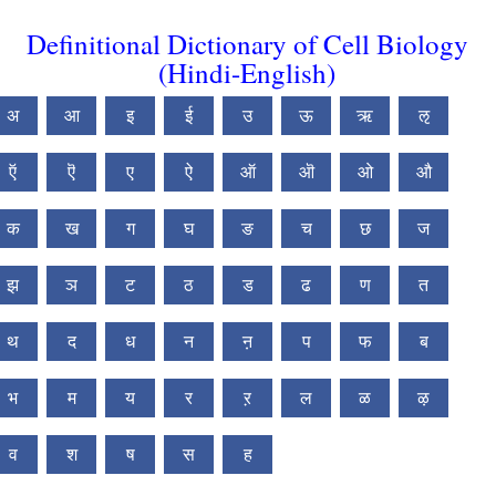
Definitional Dictionary of Cell Biology
(Hindi-English)
अ
आ
इ
ई
उ
ऊ
ऋ
ऌ
ऍ
ऎ
ए
ऐ
ऑ
ऒ
ओ
औ
क
ख
ग
घ
ङ
च
छ
ज
झ
ञ
ट
ठ
ड
ढ
ण
त
थ
द
ध
न
ऩ
प
फ
ब
भ
म
य
र
ऱ
ल
ळ
ऴ
व
श
ष
स
ह