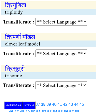
त्रिगुणिता
triploidy
Transliterate :
त्रिपर्णी मॉडल
clover leaf model
Transliterate :
त्रिसूत्री
trisomic
Transliterate :
37
38
39
40
41
42
43
44
45
<< First <<
Prev <
46
47
48
49
50
51
52
53
54
55
56
57
58