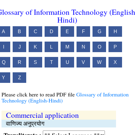
lossary of Information Technology (English
Hindi)
A
B
C
D
E
F
G
H
I
J
K
L
M
N
O
P
Q
R
S
T
U
V
W
X
Y
Z
Please click here to read PDF file
Glossary of Information
Technology (English-Hindi)
Commercial application
वाणिज्य अनुप्रयोग