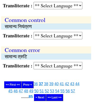
Transliterate :
Common control
सामान्य नियंत्रण
Transliterate :
Common error
सामान्य त्रुटि
Transliterate :
36
37
38
39
40
41
42
43
44
<< First <<
Prev <
45
46
47
48
49
50
51
52
53
54
55
56
57
........
85
> Next
>> Last >>