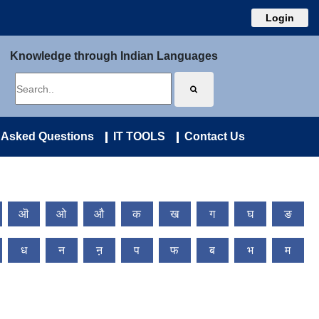
Login
Knowledge through Indian Languages
 Asked Questions
IT TOOLS
Contact Us
ऒ
ओ
औ
क
ख
ग
घ
ङ
ध
न
ऩ
प
फ
ब
भ
म