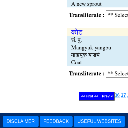
A new sprout
Transliterate :
कोट
सं. पु.
Mangyuk yangbü
माङयुक याङप॑
Coat
Transliterate :
36
37
<< First <<
Prev <
DISCLAIMER
FEEDBACK
USEFUL WEBSITES