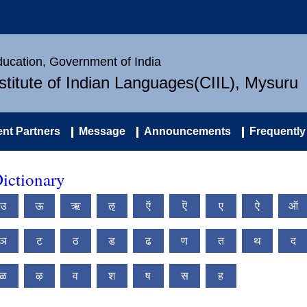
Education, Government of India
nstitute of Indian Languages(CIIL), Mysuru
nt Partners
Message
Announcements
Frequently
ictionary
उ
ऊ
ऋ
ऌ
ऍ
ऎ
ए
ऐ
ऑ
ञ
ट
ठ
ड
ढ
ण
त
थ
द
ळ
ऴ
व
श
ष
स
ह