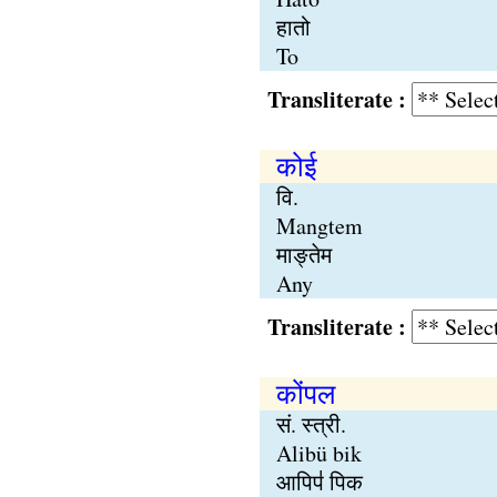
हातो
To
Transliterate :
कोई
वि.
Mangtem
माङ्तेम
Any
Transliterate :
कोंपल
सं. स्त्री.
Alibü bik
आपिप॑ पिक