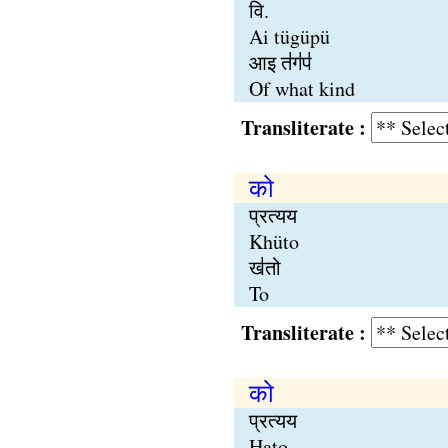
वि.
Ai tügüpü
आइ त॑ग॑प॑
Of what kind
Transliterate :
को
प्रत्यय
Khüto
ख॑तो
To
Transliterate :
को
प्रत्यय
Hato