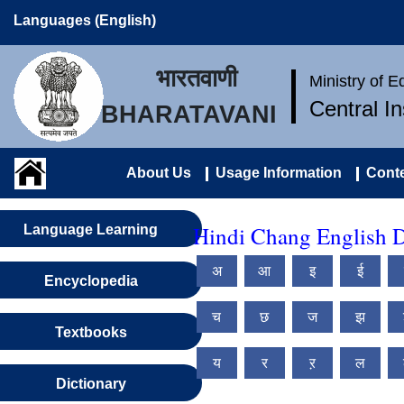
Languages (English)
भारतवाणी
Ministry of 
Central I
BHARATAVANI
About Us
Usage Information
Conte
Hindi Chang English D
Language Learning
अ
आ
इ
ई
Encyclopedia
च
छ
ज
झ
Textbooks
य
र
ऱ
ल
Dictionary