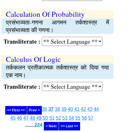
Calculation Of Probability
प्रसंभाव्यता-गणना आगमन तर्कशास्त्र में
प्रसंभाव्यता की गणना।
Transliterate :
Calculus Of Logic
तर्ककलन प्रतीकात्मक तर्कशास्त्र को दिया गया
एक नाम।
Transliterate :
36
37
38
39
40
41
42
43
44
<< First <<
Prev <
45
46
47
48
49
50
51
52
53
54
55
56
57
........
224
> Next
>> Last >>