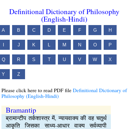
Definitional Dictionary of Philosophy
(English-Hindi)
A
B
C
D
E
F
G
H
I
J
K
L
M
N
O
P
Q
R
S
T
U
V
W
X
Y
Z
Please click here to read PDF file
Definitional Dictionary of
Philosophy (English-Hindi)
Bramantip
ब्रामान्टीप तर्कशास्त्र में, न्यायवाक्य की वह चतुर्थ
आकृति जिसका साध्य-आधार वाक्य सर्वव्यापी