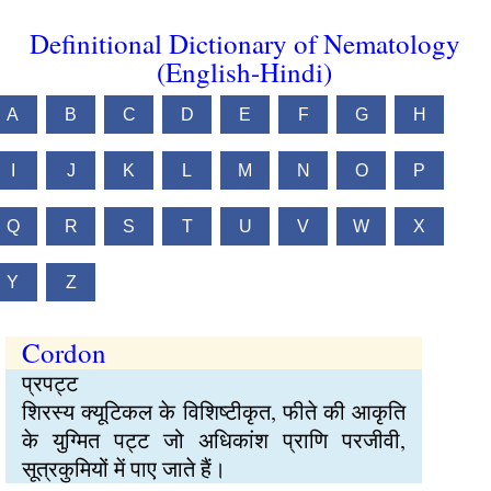
Definitional Dictionary of Nematology
(English-Hindi)
A
B
C
D
E
F
G
H
I
J
K
L
M
N
O
P
Q
R
S
T
U
V
W
X
Y
Z
Cordon
प्रपट्ट
शिरस्य क्यूटिकल के विशिष्टीकृत, फीते की आकृति
के युग्मित पट्ट जो अधिकांश प्राणि परजीवी,
सूत्रकुमियों में पाए जाते हैं।