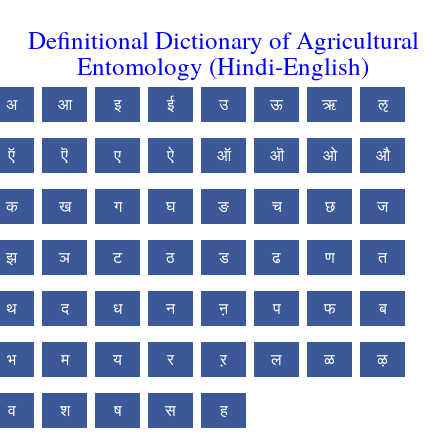
Definitional Dictionary of Agricultural
Entomology (Hindi-English)
अ
आ
इ
ई
उ
ऊ
ऋ
ऌ
ऍ
ऎ
ए
ऐ
ऑ
ऒ
ओ
औ
क
ख
ग
घ
ङ
च
छ
ज
झ
ञ
ट
ठ
ड
ढ
ण
त
थ
द
ध
न
ऩ
प
फ
ब
भ
म
य
र
ऱ
ल
ळ
ऴ
व
श
ष
स
ह