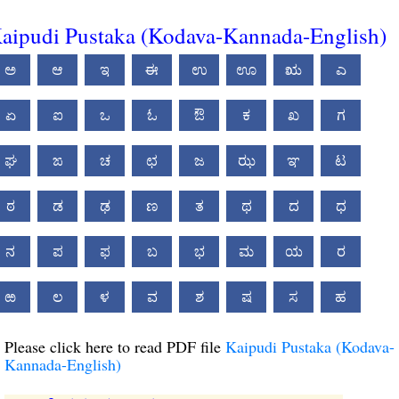
aipudi Pustaka (Kodava-Kannada-English)
ಅ
ಆ
ಇ
ಈ
ಉ
ಊ
ಋ
ಎ
ಏ
ಐ
ಒ
ಓ
ಔ
ಕ
ಖ
ಗ
ಘ
ಙ
ಚ
ಛ
ಜ
ಝ
ಞ
ಟ
ಠ
ಡ
ಢ
ಣ
ತ
ಥ
ದ
ಧ
ನ
ಪ
ಫ
ಬ
ಭ
ಮ
ಯ
ರ
ಱ
ಲ
ಳ
ವ
ಶ
ಷ
ಸ
ಹ
Please click here to read PDF file
Kaipudi Pustaka (Kodava-
Kannada-English)