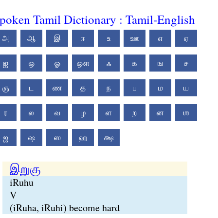
poken Tamil Dictionary : Tamil-English
அ
ஆ
இ
ஈ
உ
ஊ
எ
ஏ
ஐ
ஒ
ஓ
ஔ
ஃ
க
ங
ச
ஞ
ட
ண
த
ந
ப
ம
ய
ர
ல
வ
ழ
ள
ற
ன
ஶ
ஜ
ஷ
ஸ
ஹ
க்ஷ
இறுகு
iRuhu
V
(iRuha, iRuhi) become hard