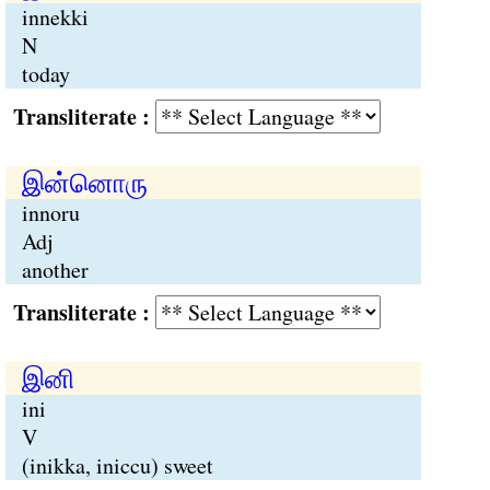
innekki
N
today
Transliterate :
இன்னொரு
innoru
Adj
another
Transliterate :
இனி
ini
V
(inikka, iniccu) sweet