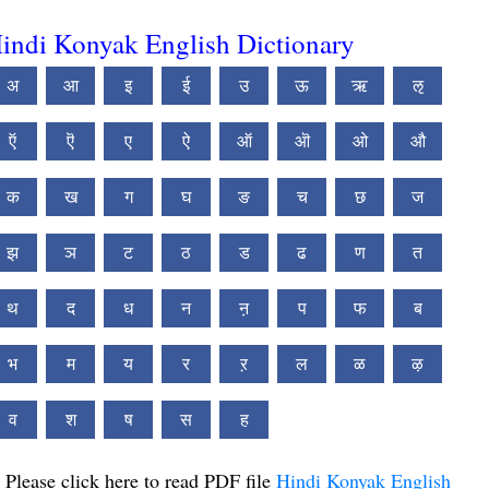
indi Konyak English Dictionary
अ
आ
इ
ई
उ
ऊ
ऋ
ऌ
ऍ
ऎ
ए
ऐ
ऑ
ऒ
ओ
औ
क
ख
ग
घ
ङ
च
छ
ज
झ
ञ
ट
ठ
ड
ढ
ण
त
थ
द
ध
न
ऩ
प
फ
ब
भ
म
य
र
ऱ
ल
ळ
ऴ
व
श
ष
स
ह
Please click here to read PDF file
Hindi Konyak English