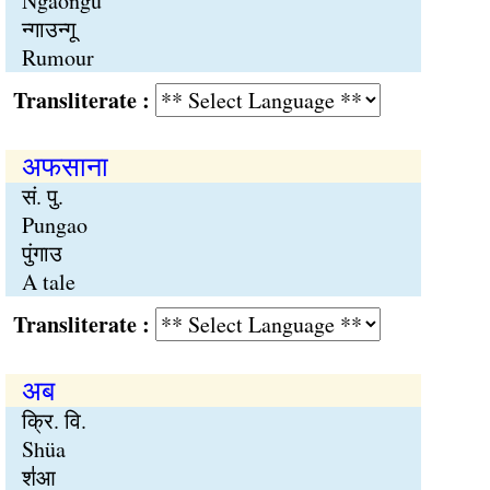
Ngaongu
न्गाउन्गू
Rumour
Transliterate :
अफसाना
सं. पु.
Pungao
पुंगाउ
A tale
Transliterate :
अब
क्रि. वि.
Shüa
श॑आ