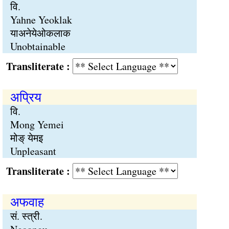
वि.
Yahne Yeoklak
याअनेयेओकलाक
Unobtainable
Transliterate :
अप्रिय
वि.
Mong Yemei
मोङ् येमइ
Unpleasant
Transliterate :
अफवाह
सं. स्त्री.