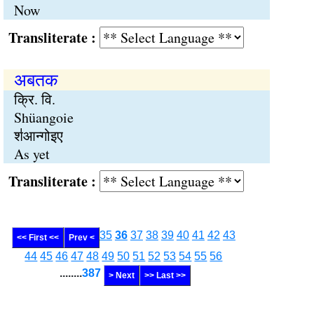
Now
Transliterate :
अबतक
क्रि. वि.
Shüangoie
श॑आन्गोइए
As yet
Transliterate :
35
36
37
38
39
40
41
42
43
<< First <<
Prev <
44
45
46
47
48
49
50
51
52
53
54
55
56
........
387
> Next
>> Last >>