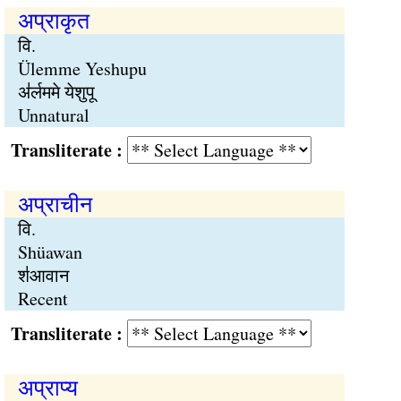
अप्राकृत
वि.
Ülemme Yeshupu
अ॑र्लममे येशुपू
Unnatural
Transliterate :
अप्राचीन
वि.
Shüawan
श॑आवान
Recent
Transliterate :
अप्राप्य