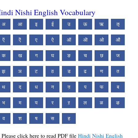
indi Nishi English Vocabulary
अ
आ
इ
ई
उ
ऊ
ऋ
ऌ
ऍ
ऎ
ए
ऐ
ऑ
ऒ
ओ
औ
क
ख
ग
घ
ङ
च
छ
ज
झ
ञ
ट
ठ
ड
ढ
ण
त
थ
द
ध
न
ऩ
प
फ
ब
भ
म
य
र
ऱ
ल
ळ
ऴ
व
श
ष
स
ह
Please click here to read PDF file
Hindi Nishi English