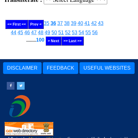
35
36
37
38
39
40
41
42
43
<< First <<
Prev <
44
45
46
47
48
49
50
51
52
53
54
55
56
........
100
> Next
>> Last >>
DISCLAIMER
FEEDBACK
USEFUL WEBSITES