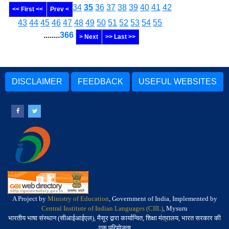
34
35
36
37
38
39
40
41
42
<< First <<
Prev <
43
44
45
46
47
48
49
50
51
52
53
54
55
........
366
> Next
>> Last >>
DISCLAIMER
FEEDBACK
USEFUL WEBSITES
A Project by
Ministry of Education
, Government of India, Implemented by
Central Institute of Indian Languages (CIIL)
, Mysuru
भारतीय भाषा संस्थान (सीआईआईएल), मैसूर द्वारा कार्यान्वित, शिक्षा मंत्रालय, भारत सरकार की
एक परियोजना