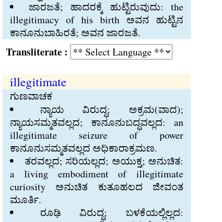
ಜಾರಜತೆ; ಹಾದರಕ್ಕೆ ಹುಟ್ಟಿರುವುದು: the
illegitimacy of his birth ಅವನ ಹುಟ್ಟಿನ
ಕಾನೂನುಬಾಹಿರತೆ; ಅವನ ಜಾರಜತೆ.
Transliterate :
illegitimate
ಗುಣವಾಚಕ
ನ್ಯಾಯ ವಿರುದ್ಧ; ಅಕ್ರಮ(ವಾದ);
ನ್ಯಾಯಸಮ್ಮತವಲ್ಲದ; ಕಾನೂನುಬದ್ಧವಲ್ಲದ: an
illegitimate seizure of power
ಕಾನೂನುಸಮ್ಮತವಲ್ಲದ ಅಧಿಕಾರಾಕ್ರಮಣ.
ತರವಲ್ಲದ; ಸರಿಯಲ್ಲದ; ಅಯುಕ್ತ; ಅನುಚಿತ:
a living embodiment of illegitimate
curiosity ಅನುಚಿತ ಕುತೂಹಲದ ಜೀವಂತ
ಮೂರ್ತಿ.
ರೂಢಿ ವಿರುದ್ಧ; ಬಳಕೆಯಲ್ಲಿಲ್ಲದ: