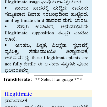
illegitimate usage ಭಾಷೆಯ ಅಪಪ್ರಯೋಗ.
ಜಾರಜ; ಹಾದರಕ್ಕೆ ಹುಟ್ಟಿದ; ಕಾನೂನು
ಸಮ್ಮತವಾದ ವಿವಾಹ ಸಂಬಂಧದಿಂದ ಹುಟ್ಟಿರದ:
an illegitimate child ಹಾದರದ ಮಗು; ಜಾರಜ.
ತಪ್ಪಾಗಿ ಊಹಿಸಿದ, ಅನುಮಾನಿಸಿದ:
illegitimate supposition ತಪ್ಪಾಗಿ ಮಾಡಿದ
ಊಹೆ.
ಅಸಹಜ; ವಿಕೃತ; ವಿಲಕ್ಷಣ; ಸ್ವಭಾವಕ್ಕೆ
ವ್ಯತಿರಿಕ್ತ; ಸಹಜವಾಗಿಯೇ ಅಸ್ವಾಭಾವಿಕ,
ಅಪಸಾಮಾನ್ಯ: these illegitimate plants are
not fully fertile ಈ ಅಸಹಜ ಸಸ್ಯಗಳು ಪೂರಾ
ಫಲವಂತವಲ್ಲ.
Transliterate :
illegitimate
ನಾಮವಾಚಕ
ಕುಂಡ; ಅಡನಾಡಿ; ಜಾರಜ; ಹಾದರಕ್ಕೆ