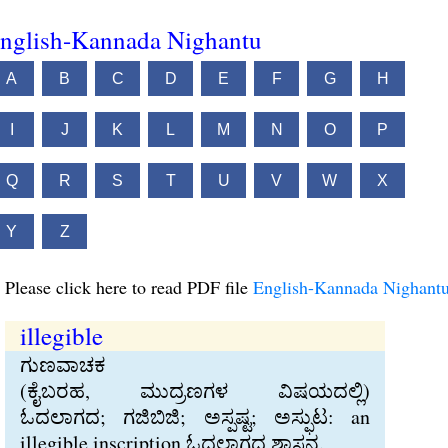
nglish-Kannada Nighantu
A
B
C
D
E
F
G
H
I
J
K
L
M
N
O
P
Q
R
S
T
U
V
W
X
Y
Z
Please click here to read PDF file
English-Kannada Nighant
illegible
ಗುಣವಾಚಕ
(ಕೈಬರಹ, ಮುದ್ರಣಗಳ ವಿಷಯದಲ್ಲಿ)
ಓದಲಾಗದ; ಗಜಿಬಿಜಿ; ಅಸ್ಪಷ್ಟ; ಅಸ್ಫುಟ: an
illegible inscription ಓದಲಾಗದ ಶಾಸನ.