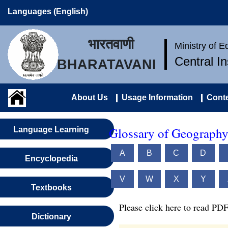
Languages (English)
भारतवाणी
Ministry of 
Central I
BHARATAVANI
About Us
Usage Information
Conte
Glossary of Geography
Language Learning
A
B
C
D
Encyclopedia
V
W
X
Y
Textbooks
Please click here to read PDF
Dictionary