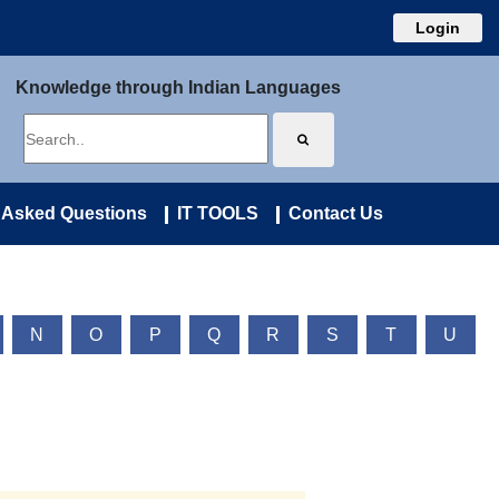
Login
Knowledge through Indian Languages
 Asked Questions
IT TOOLS
Contact Us
N
O
P
Q
R
S
T
U