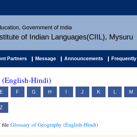
Education, Government of India
nstitute of Indian Languages(CIIL), Mysuru
nt Partners
Message
Announcements
Frequently
 (English-Hindi)
E
F
G
H
I
J
K
L
M
Z
 file
Glossary of Geography (English-Hindi)