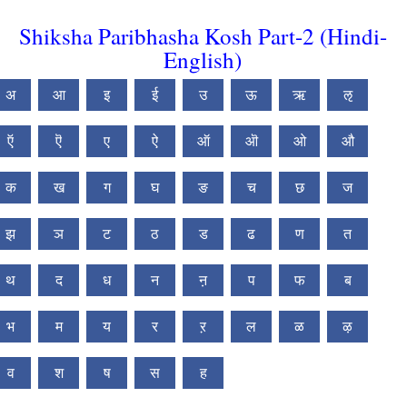
Shiksha Paribhasha Kosh Part-2 (Hindi-
English)
अ
आ
इ
ई
उ
ऊ
ऋ
ऌ
ऍ
ऎ
ए
ऐ
ऑ
ऒ
ओ
औ
क
ख
ग
घ
ङ
च
छ
ज
झ
ञ
ट
ठ
ड
ढ
ण
त
थ
द
ध
न
ऩ
प
फ
ब
भ
म
य
र
ऱ
ल
ळ
ऴ
व
श
ष
स
ह