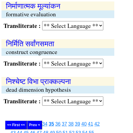
निर्माणात्मक मूल्यांकन
formative evaluation
Transliterate :
निर्मिति सर्वांगसमता
construct congruence
Transliterate :
निश्चेष्ट विभा प्राक्कल्पना
dead dimension hypothesis
Transliterate :
34
35
36
37
38
39
40
41
42
<< First <<
Prev <
43
44
45
46
47
48
49
50
51
52
53
54
55