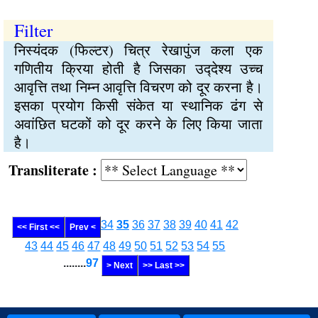
Filter
निस्यंदक (फिल्टर) चित्र रेखापुंज कला एक
गणितीय क्रिया होती है जिसका उद्‍देश्य उच्‍च
आवृत्ति तथा निम्‍न आवृत्ति विचरण को दूर करना है।
इसका प्रयोग किसी संकेत या स्थानिक ढंग से
अवांछित घटकों को दूर करने के लिए किया जाता
है।
Transliterate :
34
35
36
37
38
39
40
41
42
<< First <<
Prev <
43
44
45
46
47
48
49
50
51
52
53
54
55
........
97
> Next
>> Last >>