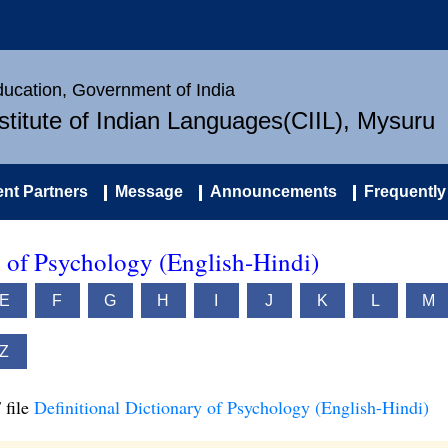
Education, Government of India
nstitute of Indian Languages(CIIL), Mysuru
nt Partners
Message
Announcements
Frequently
y of Psychology (English-Hindi)
E
F
G
H
I
J
K
L
M
Z
 file
Definitional Dictionary of Psychology (English-Hindi)