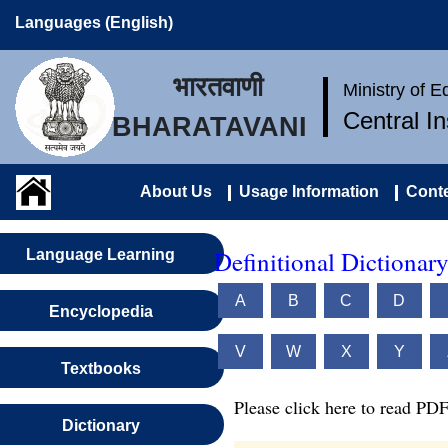
Languages (English)
भारतवाणी
Ministry of 
Central I
BHARATAVANI
About Us
Usage Information
Conte
Definitional Dictionar
Language Learning
A
B
C
D
Encyclopedia
V
W
X
Y
Textbooks
Please click here to read PDF
Dictionary