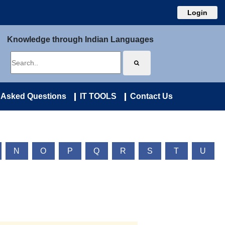
Login
Knowledge through Indian Languages
 Asked Questions
IT TOOLS
Contact Us
N
O
P
Q
R
S
T
U