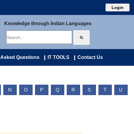
Login
Knowledge through Indian Languages
 Asked Questions
IT TOOLS
Contact Us
N
O
P
Q
R
S
T
U