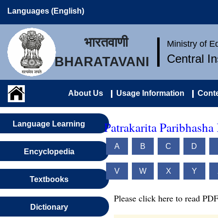
Languages (English)
भारतवाणी
Ministry of 
Central I
BHARATAVANI
About Us
Usage Information
Conte
Patrakarita Paribhasha
Language Learning
A
B
C
D
Encyclopedia
V
W
X
Y
Textbooks
Please click here to read PDF
Dictionary