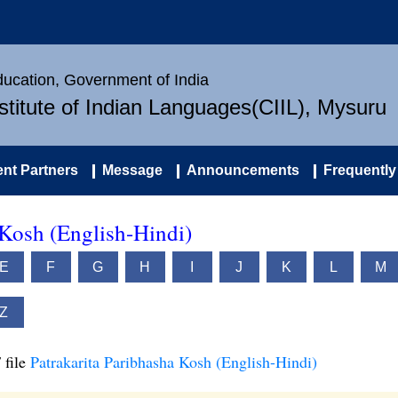
Education, Government of India
nstitute of Indian Languages(CIIL), Mysuru
nt Partners
Message
Announcements
Frequently
 Kosh (English-Hindi)
E
F
G
H
I
J
K
L
M
Z
 file
Patrakarita Paribhasha Kosh (English-Hindi)