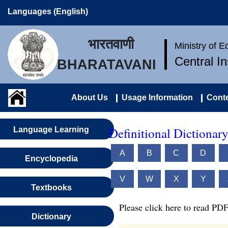
Languages (English)
भारतवाणी
Ministry of 
Central I
BHARATAVANI
About Us
Usage Information
Conte
Definitional Dictionary
Language Learning
A
B
C
D
Encyclopedia
V
W
X
Y
Textbooks
Please click here to read PDF
Dictionary