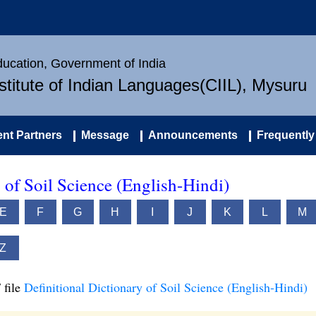
Education, Government of India
nstitute of Indian Languages(CIIL), Mysuru
nt Partners
Message
Announcements
Frequently
 of Soil Science (English-Hindi)
E
F
G
H
I
J
K
L
M
Z
 file
Definitional Dictionary of Soil Science (English-Hindi)