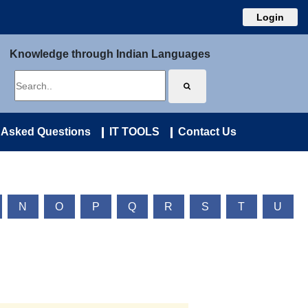
Login
Knowledge through Indian Languages
 Asked Questions
IT TOOLS
Contact Us
N
O
P
Q
R
S
T
U