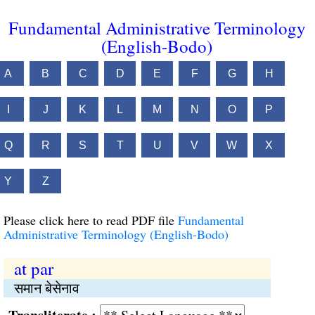
Fundamental Administrative Terminology
(English-Bodo)
A
B
C
D
E
F
G
H
I
J
K
L
M
N
O
P
Q
R
S
T
U
V
W
X
Y
Z
Please click here to read PDF file
Fundamental
Administrative Terminology (English-Bodo)
at par
समान बेसेनाव