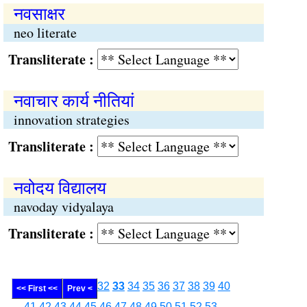
नवसाक्षर
neo literate
Transliterate :
नवाचार कार्य नीतियां
innovation strategies
Transliterate :
नवोदय विद्यालय
navoday vidyalaya
Transliterate :
32
33
34
35
36
37
38
39
40
<< First <<
Prev <
41
42
43
44
45
46
47
48
49
50
51
52
53