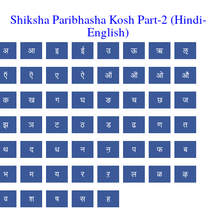
Shiksha Paribhasha Kosh Part-2 (Hindi-
English)
अ
आ
इ
ई
उ
ऊ
ऋ
ऌ
ऍ
ऎ
ए
ऐ
ऑ
ऒ
ओ
औ
क
ख
ग
घ
ङ
च
छ
ज
झ
ञ
ट
ठ
ड
ढ
ण
त
थ
द
ध
न
ऩ
प
फ
ब
भ
म
य
र
ऱ
ल
ळ
ऴ
व
श
ष
स
ह