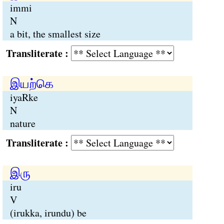
immi
N
a bit, the smallest size
Transliterate :
இயற்கெ
iyaRke
N
nature
Transliterate :
இரு
iru
V
(irukka, irundu) be