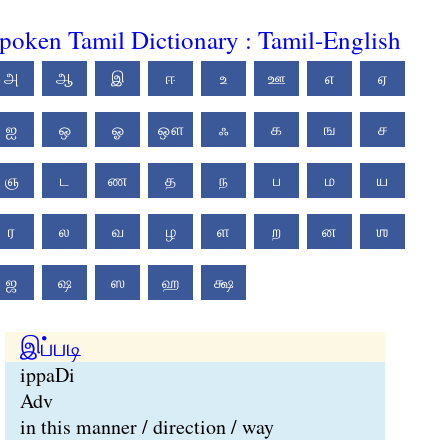
poken Tamil Dictionary : Tamil-English
அ
ஆ
இ
ஈ
உ
ஊ
எ
ஏ
ஐ
ஒ
ஓ
ஔ
ஃ
க
ங
ச
ஞ
ட
ண
த
ந
ப
ம
ய
ர
ல
வ
ழ
ள
ற
ன
ஶ
ஜ
ஷ
ஸ
ஹ
க்ஷ
இப்படி
ippaDi
Adv
in this manner / direction / way