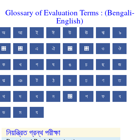
Glossary of Evaluation Terms : (Bengali-
English)
অ
আ
ই
ঈ
উ
ঊ
ঋ
ঌ
঍
঎
এ
ঐ
঑
঒
ও
ঔ
ক
খ
গ
ঘ
ঙ
চ
ছ
জ
ঝ
ঞ
ট
ঠ
ড
ঢ
ণ
ত
থ
দ
ধ
ন
঩
প
ফ
ব
ভ
ম
য
নিয়ন্ত্রিত গ্রন্থ পরীক্ষা