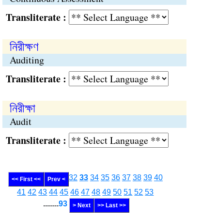
Transliterate :
নিরীক্ষণ
Auditing
Transliterate :
নিরীক্ষা
Audit
Transliterate :
32
33
34
35
36
37
38
39
40
<< First <<
Prev <
41
42
43
44
45
46
47
48
49
50
51
52
53
........
93
> Next
>> Last >>