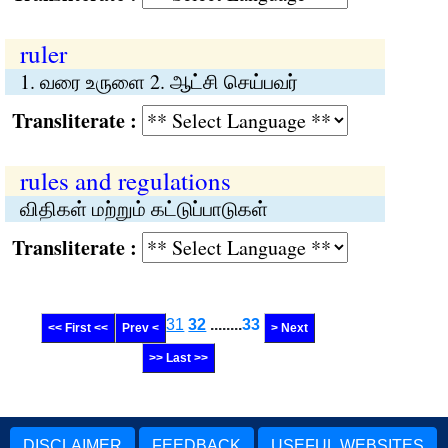
ruler
1. வரை உருளை 2. ஆட்சி செய்பவர்
Transliterate :
rules and regulations
விதிகள் மற்றும் கட்டுப்பாடுகள்
Transliterate :
31
32
........
33
<< First <<
Prev <
> Next
>> Last >>
DISCLAIMER
FEEDBACK
USEFUL WEBSITES