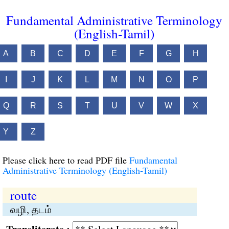
Fundamental Administrative Terminology
(English-Tamil)
A
B
C
D
E
F
G
H
I
J
K
L
M
N
O
P
Q
R
S
T
U
V
W
X
Y
Z
Please click here to read PDF file
Fundamental
Administrative Terminology (English-Tamil)
route
வழி, தடம்