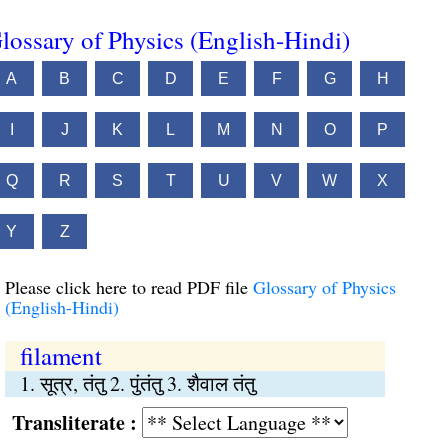
lossary of Physics (English-Hindi)
A
B
C
D
E
F
G
H
I
J
K
L
M
N
O
P
Q
R
S
T
U
V
W
X
Y
Z
Please click here to read PDF file
Glossary of Physics
(English-Hindi)
filament
1. सूत्र, तंतु 2. पुंतंतु 3. शैवाल तंतु
Transliterate :