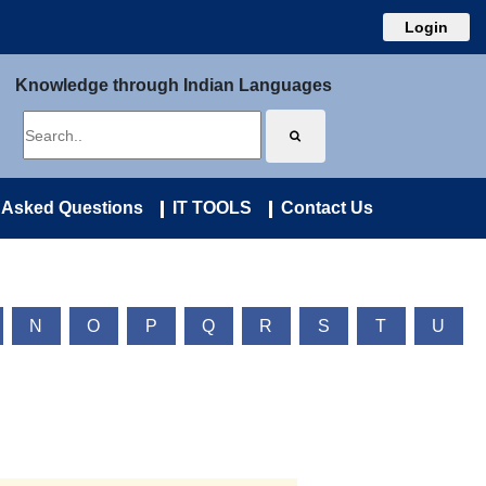
Login
Knowledge through Indian Languages
 Asked Questions
IT TOOLS
Contact Us
N
O
P
Q
R
S
T
U