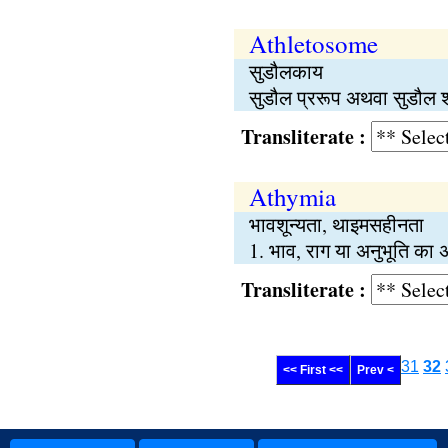
Athletosome
सुडौलकाय
सुडौल प्ररूप अथवा सुडौल शर
Transliterate :
Athymia
भावशून्यता, थाइमसहीनता
1. भाव, राग या अनुभूति क
Transliterate :
31
32
<< First <<
Prev <