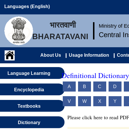
Languages (English)
भारतवाणी
Ministry of 
Central I
BHARATAVANI
About Us
Usage Information
Conte
Definitional Dictionar
Language Learning
A
B
C
D
Encyclopedia
V
W
X
Y
Textbooks
Please click here to read PDF
Dictionary