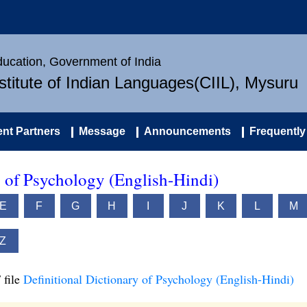
Education, Government of India
nstitute of Indian Languages(CIIL), Mysuru
nt Partners
Message
Announcements
Frequently
y of Psychology (English-Hindi)
E
F
G
H
I
J
K
L
M
Z
 file
Definitional Dictionary of Psychology (English-Hindi)