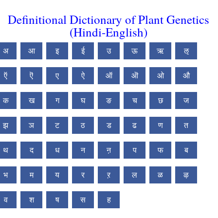
Definitional Dictionary of Plant Genetics
(Hindi-English)
अ
आ
इ
ई
उ
ऊ
ऋ
ऌ
ऍ
ऎ
ए
ऐ
ऑ
ऒ
ओ
औ
क
ख
ग
घ
ङ
च
छ
ज
झ
ञ
ट
ठ
ड
ढ
ण
त
थ
द
ध
न
ऩ
प
फ
ब
भ
म
य
र
ऱ
ल
ळ
ऴ
व
श
ष
स
ह