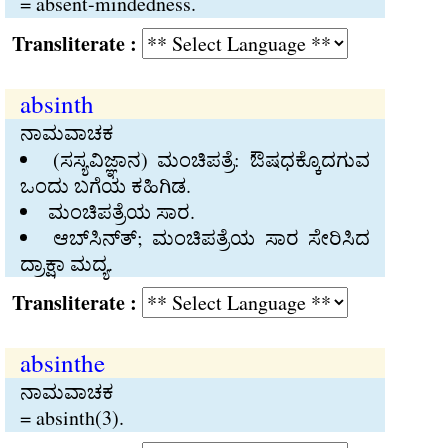
= absent-mindedness.
Transliterate :
absinth
ನಾಮವಾಚಕ
(ಸಸ್ಯವಿಜ್ಞಾನ) ಮಂಚಿಪತ್ರೆ: ಔಷಧಕ್ಕೊದಗುವ
ಒಂದು ಬಗೆಯ ಕಹಿಗಿಡ.
ಮಂಚಿಪತ್ರೆಯ ಸಾರ.
ಆಬ್‍ಸಿನ್ತ್‍; ಮಂಚಿಪತ್ರೆಯ ಸಾರ ಸೇರಿಸಿದ
ದ್ರಾಕ್ಷಾ ಮದ್ಯ.
Transliterate :
absinthe
ನಾಮವಾಚಕ
= absinth(3).