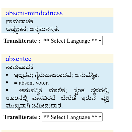
absent-mindedness
ನಾಮವಾಚಕ
ಅಡ್ಡಜ್ಞಾನ; ಅನ್ಯಮನಸ್ಕತೆ.
Transliterate :
absentee
ನಾಮವಾಚಕ
ಇಲ್ಲದವ; ಗೈರುಹಾಜರಾದವ; ಅನುಪಸ್ಥಿತ.
= absent voter.
ಅನುಪಸ್ಥಿತ ಮಾಲಿಕ; ಸ್ವಂತ ಸ್ಥಳದಲ್ಲಿ,
ಊರಿನಲ್ಲಿ ವಾಸವಿರದೆ ಬೇರೆಡೆ ಇರುವ ವ್ಯಕ್ತಿ
ಮುಖ್ಯವಾಗಿ ಜಮೀನುದಾರ.
Transliterate :