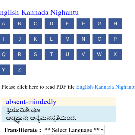
nglish-Kannada Nighantu
A
B
C
D
E
F
G
H
I
J
K
L
M
N
O
P
Q
R
S
T
U
V
W
X
Y
Z
Please click here to read PDF file
English-Kannada Nighant
absent-mindedly
ಕ್ರಿಯಾವಿಶೇಷಣ
ಅಡ್ಡಜ್ಞಾನ; ಅನ್ಯಮನಸ್ಕತೆಯಿಂದ.
Transliterate :