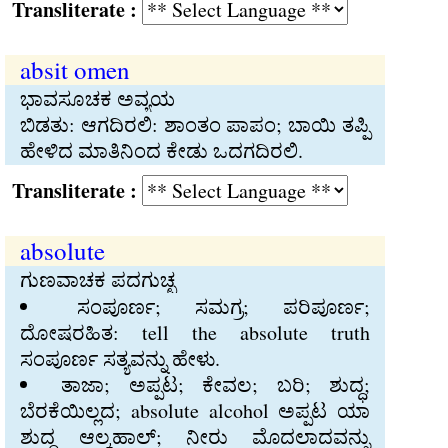
Transliterate :
absit omen
ಭಾವಸೂಚಕ ಅವ್ಯಯ
ಬಿಡತು: ಆಗದಿರಲಿ: ಶಾಂತಂ ಪಾಪಂ; ಬಾಯಿ ತಪ್ಪಿ
ಹೇಳಿದ ಮಾತಿನಿಂದ ಕೇಡು ಒದಗದಿರಲಿ.
Transliterate :
absolute
ಗುಣವಾಚಕ ಪದಗುಚ್ಛ
ಸಂಪೂರ್ಣ; ಸಮಗ್ರ; ಪರಿಪೂರ್ಣ;
ದೋಷರಹಿತ: tell the absolute truth
ಸಂಪೂರ್ಣ ಸತ್ಯವನ್ನು ಹೇಳು.
ತಾಜಾ; ಅಪ್ಪಟ; ಕೇವಲ; ಬರಿ; ಶುದ್ಧ;
ಬೆರಕೆಯಿಲ್ಲದ; absolute alcohol ಅಪ್ಪಟ ಯಾ
ಶುದ್ಧ ಆಲ್ಕಹಾಲ್‍; ನೀರು ಮೊದಲಾದವನ್ನು