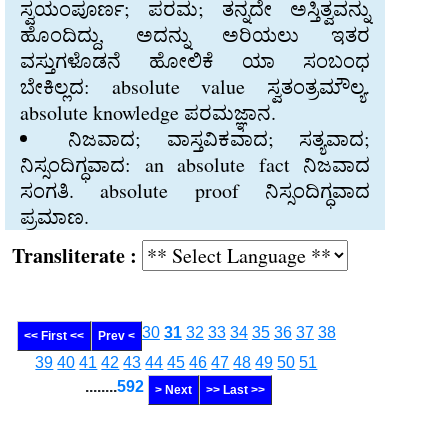
ಸ್ವಯಂಪೂರ್ಣ; ಪರಮ; ತನ್ನದೇ ಅಸ್ತಿತ್ವವನ್ನು
ಹೊಂದಿದ್ದು, ಅದನ್ನು ಅರಿಯಲು ಇತರ
ವಸ್ತುಗಳೊಡನೆ ಹೋಲಿಕೆ ಯಾ ಸಂಬಂಧ
ಬೇಕಿಲ್ಲದ: absolute value ಸ್ವತಂತ್ರಮೌಲ್ಯ.
absolute knowledge ಪರಮಜ್ಞಾನ.
ನಿಜವಾದ; ವಾಸ್ತವಿಕವಾದ; ಸತ್ಯವಾದ;
ನಿಸ್ಸಂದಿಗ್ಧವಾದ: an absolute fact ನಿಜವಾದ
ಸಂಗತಿ. absolute proof ನಿಸ್ಸಂದಿಗ್ಧವಾದ
ಪ್ರಮಾಣ.
Transliterate :
30
31
32
33
34
35
36
37
38
<< First <<
Prev <
39
40
41
42
43
44
45
46
47
48
49
50
51
........
592
> Next
>> Last >>