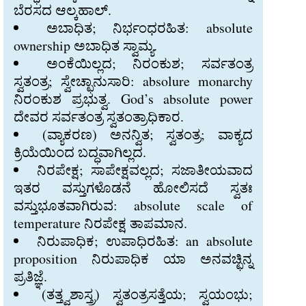
ಬೆರಸದ ಆಲ್ಕಹಾಲ್‍.
ಅಬಾಧಿತ; ನಿರ್ಭಂಧರಹಿತ: absolute
ownership ಅಬಾಧಿತ ಸ್ವಾಮ್ಯ.
ಅಂಕೆಯಿಲ್ಲದ; ನಿರಂಕುಶ; ಸರ್ವತಂತ್ರ
ಸ್ವತಂತ್ರ; ಸ್ವೇಚ್ಛಾನುಸಾರಿ: absolure monarchy
ನಿರಂಕುಶ ಪ್ರಭುತ್ವ. God’s absolute power
ದೇವರ ಸರ್ವತಂತ್ರ ಸ್ವತಂತ್ರಾಧಿಕಾರ.
(ವ್ಯಾಕರಣ) ಅನನ್ವಿತ; ಸ್ವತಂತ್ರ; ವಾಕ್ಯದ
ಕ್ರಿಯೆಯಿಂದ ಬದ್ಧವಾಗಿಲ್ಲದ.
ನಿರಪೇಕ್ಷ; ಸಾಪೇಕ್ಷವಲ್ಲದ; ಸಜಾತೀಯವಾದ
ಇತರ ವಸ್ತುಗಳೊಡನೆ ಹೋಲಿಸದೆ ಸ್ವತಃ
ವಸ್ತುಭೂತವಾಗಿರುವ: absolute scale of
temperature ನಿರಪೇಕ್ಷ ತಾಪಮಾನ.
ನಿರುಪಾಧಿಕ; ಉಪಾಧಿರಹಿತ: an absolute
proposition ನಿರುಪಾಧಿಕ ಯಾ ಅನವಚ್ಛಿನ್ನ
ಪ್ರತಿಜ್ಞೆ.
(ತತ್ತ್ವಶಾಸ್ತ್ರ) ಸ್ವತಂತ್ರಸತ್ತೆಯ; ಸ್ವಯಂಭು;