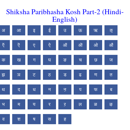
Shiksha Paribhasha Kosh Part-2 (Hindi-
English)
अ
आ
इ
ई
उ
ऊ
ऋ
ऌ
ऍ
ऎ
ए
ऐ
ऑ
ऒ
ओ
औ
क
ख
ग
घ
ङ
च
छ
ज
झ
ञ
ट
ठ
ड
ढ
ण
त
थ
द
ध
न
ऩ
प
फ
ब
भ
म
य
र
ऱ
ल
ळ
ऴ
व
श
ष
स
ह