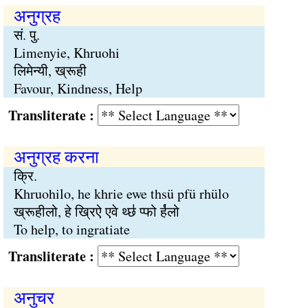
अनुग्रह
सं. पु.
Limenyie, Khruohi
लिमेन्यी, ख्रूही
Favour, Kindness, Help
Transliterate :
अनुग्रह करना
क्रि.
Khruohilo, he khrie ewe thsü pfü rhülo
ख्रूहीलो, हे ख्रिऐ एवे थ्छ॑ प्फो र्ह॑लो
To help, to ingratiate
Transliterate :
अनुचर