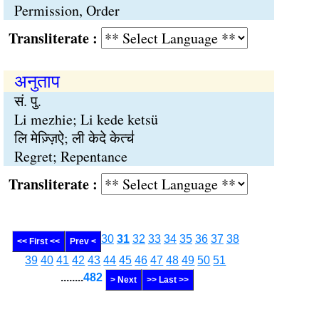
Permission, Order
Transliterate :
अनुताप
सं. पु.
Li mezhie; Li kede ketsü
लि मेज़्ज़िऐ; ली केदे केत्च॑
Regret; Repentance
Transliterate :
30
31
32
33
34
35
36
37
38
<< First <<
Prev <
39
40
41
42
43
44
45
46
47
48
49
50
51
........
482
> Next
>> Last >>