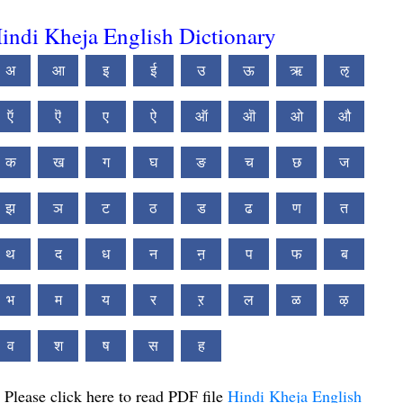
indi Kheja English Dictionary
अ
आ
इ
ई
उ
ऊ
ऋ
ऌ
ऍ
ऎ
ए
ऐ
ऑ
ऒ
ओ
औ
क
ख
ग
घ
ङ
च
छ
ज
झ
ञ
ट
ठ
ड
ढ
ण
त
थ
द
ध
न
ऩ
प
फ
ब
भ
म
य
र
ऱ
ल
ळ
ऴ
व
श
ष
स
ह
Please click here to read PDF file
Hindi Kheja English