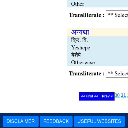
Other
Transliterate :
अन्यथा
क्रि. वि.
Yeshepe
येशेपे
Otherwise
Transliterate :
30
31
<< First <<
Prev <
DISCLAIMER
FEEDBACK
USEFUL WEBSITES