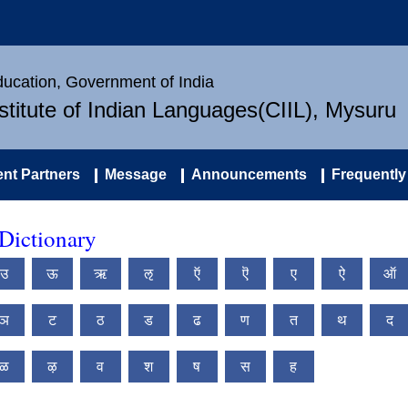
Education, Government of India
nstitute of Indian Languages(CIIL), Mysuru
nt Partners
Message
Announcements
Frequently
Dictionary
उ
ऊ
ऋ
ऌ
ऍ
ऎ
ए
ऐ
ऑ
ञ
ट
ठ
ड
ढ
ण
त
थ
द
ळ
ऴ
व
श
ष
स
ह