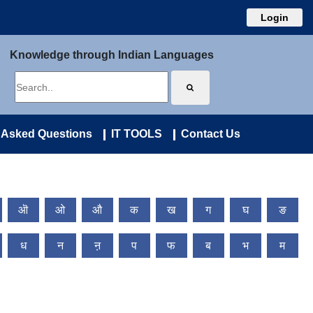
Login
Knowledge through Indian Languages
 Asked Questions
IT TOOLS
Contact Us
ऒ
ओ
औ
क
ख
ग
घ
ङ
ध
न
ऩ
प
फ
ब
भ
म