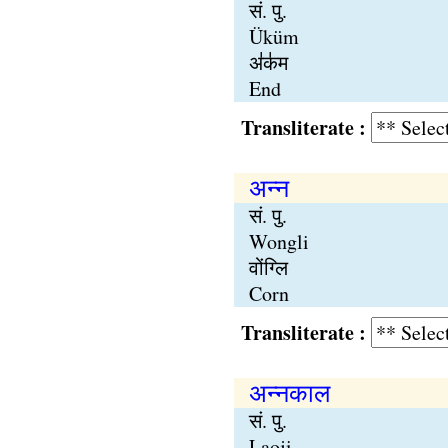
सं. पु.
Üküm
अ॑क॑म
End
Transliterate :
अन्न
सं. पु.
Wongli
वोंग्लि
Corn
Transliterate :
अन्नकाल
सं. पु.
Laoji