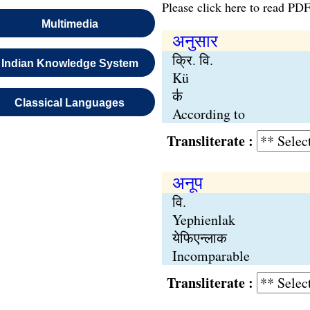
Please click here to read PDF
Multimedia
अनुसार
क्रि. वि.
Indian Knowledge System
Kü
क॑
Classical Languages
According to
Transliterate :
अनूप
वि.
Yephienlak
येफिएन्लाक
Incomparable
Transliterate :