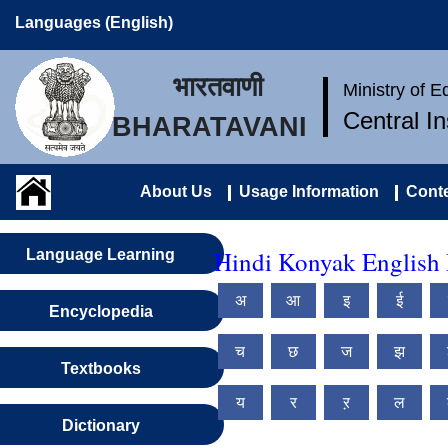
Languages (English)
भारतवाणी
Ministry of 
Central I
BHARATAVANI
About Us
Usage Information
Conte
Hindi Konyak English 
Language Learning
अ
आ
इ
ई
Encyclopedia
च
छ
ज
झ
Textbooks
य
र
ऱ
ल
Dictionary