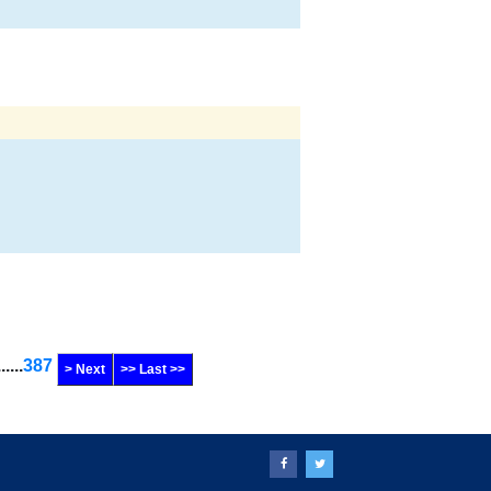
......
387
> Next
>> Last >>