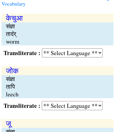
Vocabulary
केचुआ
संज्ञा
ताद॑र्
worm
Transliterate :
जोक
संज्ञा
तापि
leech
Transliterate :
जू
संज्ञा