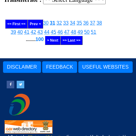
30
31
32
33
34
35
36
37
38
<< First <<
Prev <
39
40
41
42
43
44
45
46
47
48
49
50
51
........
100
> Next
>> Last >>
DISCLAIMER
FEEDBACK
USEFUL WEBSITES