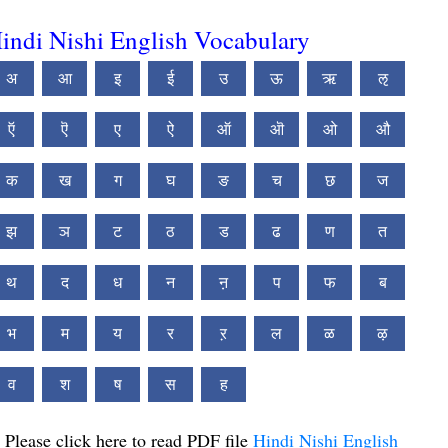
indi Nishi English Vocabulary
अ
आ
इ
ई
उ
ऊ
ऋ
ऌ
ऍ
ऎ
ए
ऐ
ऑ
ऒ
ओ
औ
क
ख
ग
घ
ङ
च
छ
ज
झ
ञ
ट
ठ
ड
ढ
ण
त
थ
द
ध
न
ऩ
प
फ
ब
भ
म
य
र
ऱ
ल
ळ
ऴ
व
श
ष
स
ह
Please click here to read PDF file
Hindi Nishi English