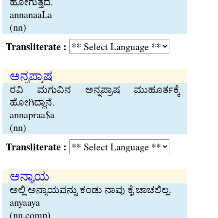
ಹೋಗುತ್ತದೆ.
annanaaLa
(nn)
Transliterate :
ಅನ್ನಪ್ರಾಷ
ರವಿ ಮಗುವಿನ ಅನ್ನಪ್ರಾಷ ಮುಹೂರ್ತಕ್ಕೆ
ಹೋಗಿದ್ದಾನೆ.
annapraa$a
(nn)
Transliterate :
ಅನ್ಯಾಯ
ಅಲ್ಲಿ ಅನ್ಯಾಯವನ್ನು ಕಂಡು ನಾವು ಕೈ ಚಾಚಲಿಲ್ಲ.
anyaaya
(nn,comp)