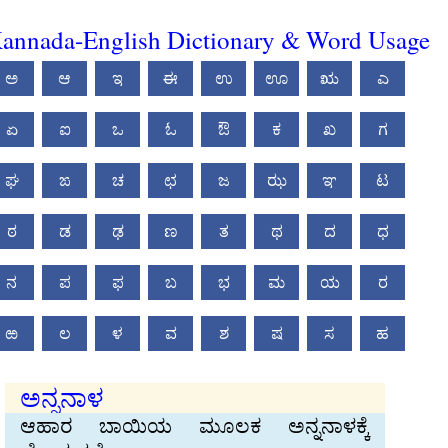
annada-English Dictionary & Word Usage
ಅ
ಆ
ಇ
ಈ
ಉ
ಊ
ಋ
ಎ
ಏ
ಐ
ಒ
ಓ
ಔ
ಕ
ಖ
ಗ
ಘ
ಙ
ಚ
ಛ
ಜ
ಝ
ಞ
ಟ
ಠ
ಡ
ಢ
ಣ
ತ
ಥ
ದ
ಧ
ನ
ಪ
ಫ
ಬ
ಭ
ಮ
ಯ
ರ
ಱ
ಲ
ಳ
ವ
ಶ
ಷ
ಸ
ಹ
ಅನ್ನನಾಳ
ಆಹಾರ ಬಾಯಿಯ ಮೂಲಕ ಅನ್ನನಾಳಕ್ಕೆ