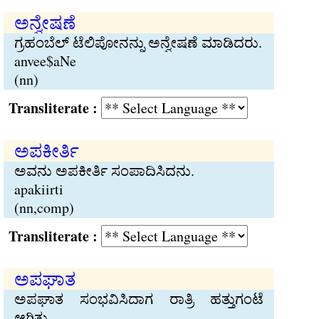
ಅನ್ವೇಷಣೆ
ಗ್ರಹಂಬೆಲ್ ಟೆಲಿಪೋನನ್ನು ಅನ್ವೇಷಣೆ ಮಾಡಿದರು.
anvee$aNe
(nn)
Transliterate :
ಅಪಕೀರ್ತಿ
ಅವನು ಅಪಕೀರ್ತಿ ಸಂಪಾದಿಸಿದನು.
apakiirti
(nn,comp)
Transliterate :
ಅಪಘಾತ
ಅಪಘಾತ ಸಂಭವಿಸಿದಾಗ ರಾತ್ರಿ ಹತ್ತುಗಂಟೆ
ಆಗಿತ್ತು.