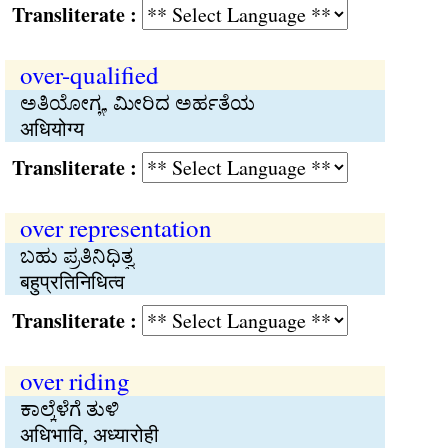
Transliterate :
over-qualified
ಅತಿಯೋಗ್ಯ, ಮೀರಿದ ಅರ್ಹತೆಯ
अधियोग्य
Transliterate :
over representation
ಬಹು ಪ್ರತಿನಿಧಿತ್ವ
बहुप्रतिनिधित्व
Transliterate :
over riding
ಕಾಲ್ಕೆಳೆಗೆ ತುಳಿ
अधिभावि, अध्यारोही