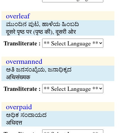
overleaf
ಮುಂದಿನ ಪುಟ, ಹಾಳೆಯ ಹಿಂಬದಿ
दूसरे पृष्ठ पर (पृष्ठ की), दूसरी ओर
Transliterate :
overmanned
ಅತಿ ಜನಸಂಖ್ಯೆಯ, ಜನಾಧಿಕ್ಯದ
अथिसंख्यक
Transliterate :
overpaid
ಅಧಿಕ ಸಂದಾಯದ
अधिदत्त