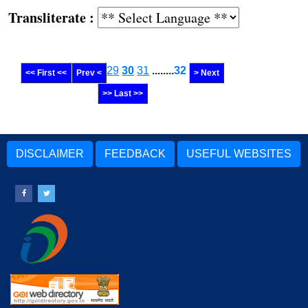
Transliterate :
29
30
31
........
32
<< First <<
Prev <
> Next
>> Last >>
DISCLAIMER
FEEDBACK
USEFUL WEBSITES