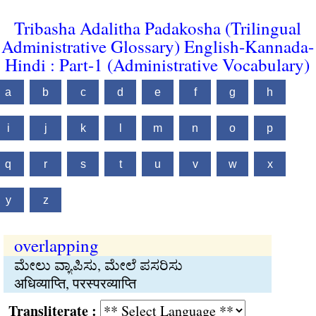
Tribasha Adalitha Padakosha (Trilingual
Administrative Glossary) English-Kannada-
Hindi : Part-1 (Administrative Vocabulary)
a
b
c
d
e
f
g
h
i
j
k
l
m
n
o
p
q
r
s
t
u
v
w
x
y
z
overlapping
ಮೇಲು ವ್ಯಾಪಿಸು, ಮೇಲೆ ಪಸರಿಸು
अधिव्याप्ति, परस्परव्याप्ति
Transliterate :