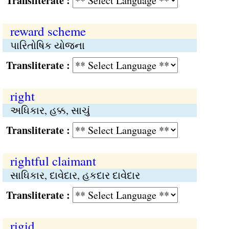
Transliterate :
reward scheme
પારિતોષિક યોજના
Transliterate :
right
અધિકાર, હક્ક, સાચું
Transliterate :
rightful claimant
સાધિકાર, દાવેદાર, હકદાર દાવેદાર
Transliterate :
rigid