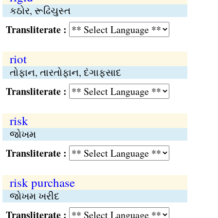
કઠોર, રૂઢિચુસ્ત
Transliterate :
riot
તોફાન, તારતોફાન, દંગાફસાદ
Transliterate :
risk
જોખમ
Transliterate :
risk purchase
જોખમ ખરીદ
Transliterate :