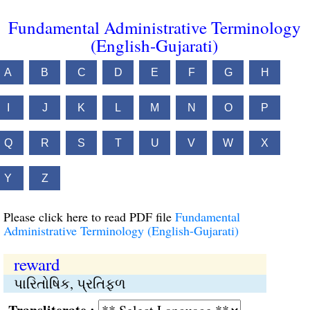
Fundamental Administrative Terminology
(English-Gujarati)
A
B
C
D
E
F
G
H
I
J
K
L
M
N
O
P
Q
R
S
T
U
V
W
X
Y
Z
Please click here to read PDF file
Fundamental
Administrative Terminology (English-Gujarati)
reward
પારિતોષિક, પ્રતિફળ