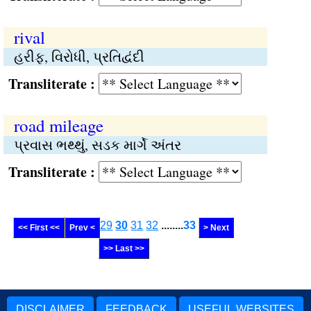
rival
હરીફ, વિરોધી, પ્રતિદ્વંદી
Transliterate :
road mileage
પ્રવાસ ભથ્થું, સડક માર્ગે અંતર
Transliterate :
29
30
31
32
........
33
<< First <<
Prev <
> Next
>> Last >>
DISCLAIMER
FEEDBACK
USEFUL WEBSITES