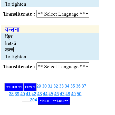
To tighten
Transliterate :
कसना
क्रि.
ketsü
कत्च॑
To tighten
Transliterate :
29
30
31
32
33
34
35
36
37
<< First <<
Prev <
38
39
40
41
42
43
44
45
46
47
48
49
50
........
204
> Next
>> Last >>