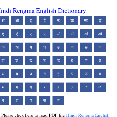
indi Rengma English Dictionary
अ
आ
इ
ई
उ
ऊ
ऋ
ऌ
ऍ
ऎ
ए
ऐ
ऑ
ऒ
ओ
औ
क
ख
ग
घ
ङ
च
छ
ज
झ
ञ
ट
ठ
ड
ढ
ण
त
थ
द
ध
न
ऩ
प
फ
ब
भ
म
य
र
ऱ
ल
ळ
ऴ
व
श
ष
स
ह
Please click here to read PDF file
Hindi Rengma English