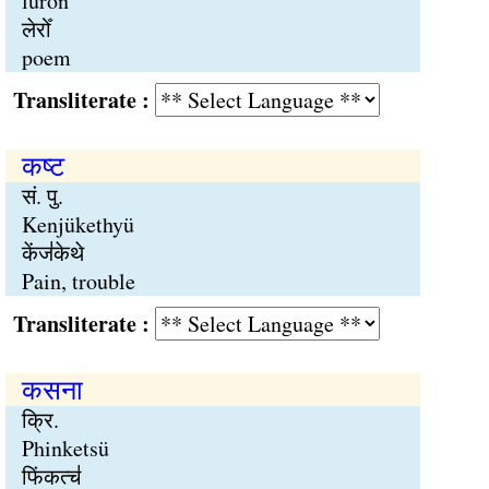
lüron
लेरोँ
poem
Transliterate :
कष्ट
सं. पु.
Kenjükethyü
केंज॑केथे
Pain, trouble
Transliterate :
कसना
क्रि.
Phinketsü
फिंकत्च॑