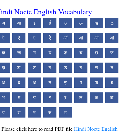
indi Nocte English Vocabulary
अ
आ
इ
ई
उ
ऊ
ऋ
ऌ
ऍ
ऎ
ए
ऐ
ऑ
ऒ
ओ
औ
क
ख
ग
घ
ङ
च
छ
ज
झ
ञ
ट
ठ
ड
ढ
ण
त
थ
द
ध
न
ऩ
प
फ
ब
भ
म
य
र
ऱ
ल
ळ
ऴ
व
श
ष
स
ह
Please click here to read PDF file
Hindi Nocte English