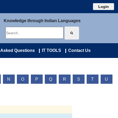
Login
Knowledge through Indian Languages
 Asked Questions
IT TOOLS
Contact Us
N
O
P
Q
R
S
T
U