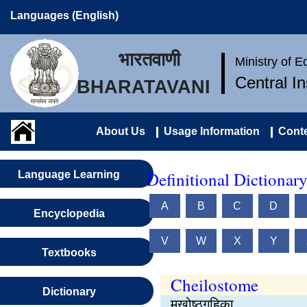
Languages (English)
भारतवाणी
Ministry of 
Central I
BHARATAVANI
About Us
Usage Information
Conte
Definitional Dictionar
Language Learning
A
B
C
D
Encyclopedia
V
W
X
Y
Textbooks
Cheilostome
Dictionary
मुखोष्ठगुहिका