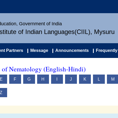
Education, Government of India
nstitute of Indian Languages(CIIL), Mysuru
nt Partners
Message
Announcements
Frequently
y of Nematology (English-Hindi)
E
F
G
H
I
J
K
L
M
Z