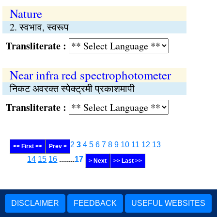
Nature
2. स्वभाव, स्वरूप
Transliterate :
Near infra red spectrophotometer
निकट अवरक्त स्पेक्ट्रमी प्रकाशमापी
Transliterate :
2
3
4
5
6
7
8
9
10
11
12
13
<< First <<
Prev <
14
15
16
........
17
> Next
>> Last >>
DISCLAIMER
FEEDBACK
USEFUL WEBSITES