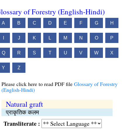
lossary of Forestry (English-Hindi)
A
B
C
D
E
F
G
H
I
J
K
L
M
N
O
P
Q
R
S
T
U
V
W
X
Y
Z
Please click here to read PDF file
Glossary of Forestry
(English-Hindi)
Natural graft
प्राकृतिक कलम
Transliterate :