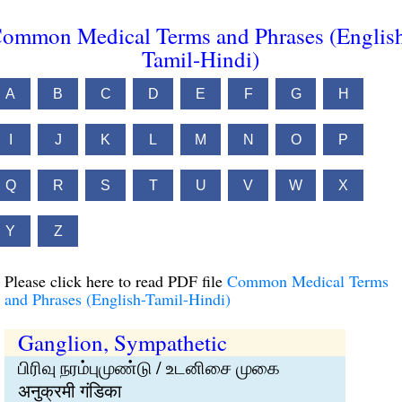
ommon Medical Terms and Phrases (Englis
Tamil-Hindi)
A
B
C
D
E
F
G
H
I
J
K
L
M
N
O
P
Q
R
S
T
U
V
W
X
Y
Z
Please click here to read PDF file
Common Medical Terms
and Phrases (English-Tamil-Hindi)
Ganglion, Sympathetic
பிரிவு நரம்புமுண்டு / உடனிசை முகை
अनुक्रमी गंडिका