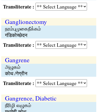
Transliterate :
Ganglionectomy
நரம்புமுகைநீக்கம்
गंडिकोच्छेदन
Transliterate :
Gangrene
அழுகம்
कोथ /गेग्रीन
Transliterate :
Gangrence, Diabetic
நீரிழி வழுகம்
मधुमेही कोथ