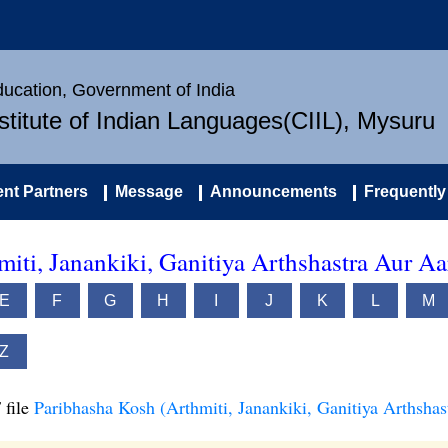
Education, Government of India
nstitute of Indian Languages(CIIL), Mysuru
nt Partners
Message
Announcements
Frequently
iti, Janankiki, Ganitiya Arthshastra Aur Aa
E
F
G
H
I
J
K
L
M
Z
 file
Paribhasha Kosh (Arthmiti, Janankiki, Ganitiya Arthshas