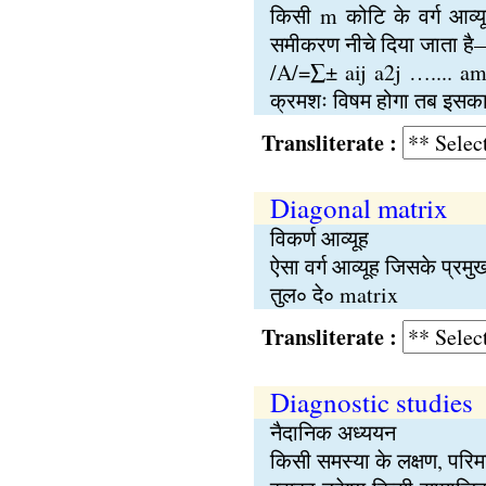
किसी m कोटि के वर्ग आव्
समीकरण नीचे दिया जाता ह
/A/=∑± aij a2j ….... amp
क्रमशः विषम होगा तब इसक
Transliterate :
Diagonal matrix
विकर्ण आव्यूह
ऐसा वर्ग आव्यूह जिसके प्रमु
तुल∘ दे∘ matrix
Transliterate :
Diagnostic studies
नैदानिक अध्ययन
किसी समस्या के लक्षण, परि