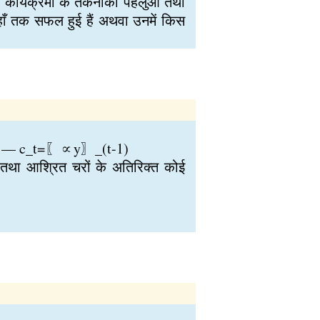
कार्यक्रमों के तकनीकी पहलुऒं तथा
हाँ तक सफल हुई हैं अथवा उनमें किस
ै जैसे:— c_t=〖∝y〗_(t-1)
तथा आश्रित चरों के अतिरिक्त कोई