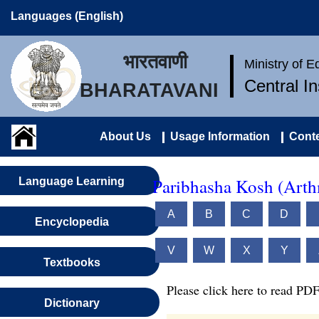
Languages (English)
भारतवाणी
Ministry of 
Central I
BHARATAVANI
About Us
Usage Information
Conte
Paribhasha Kosh (Arthm
Language Learning
A
B
C
D
Encyclopedia
V
W
X
Y
Textbooks
Please click here to read PDF
Dictionary