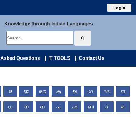
Login
Knowledge through Indian Languages
 Asked Questions
IT TOOLS
Contact Us
ഒ
ഓ
ഔ
ക
ഖ
ഗ
ഘ
ങ
ധ
ന
ഩ
പ
ഫ
ബ
ഭ
മ