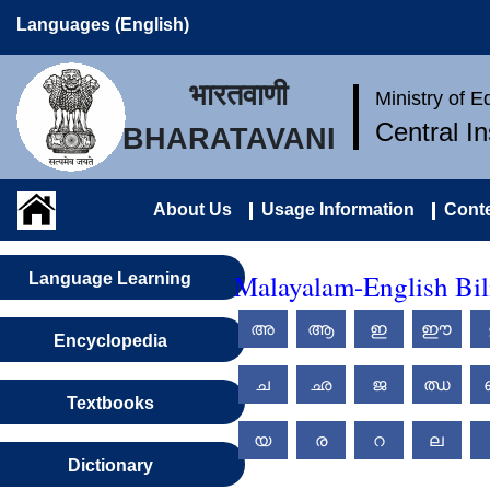
Languages (English)
भारतवाणी
Ministry of 
Central I
BHARATAVANI
About Us
Usage Information
Conte
Malayalam-English Bil
Language Learning
അ
ആ
ഇ
ഈ
Encyclopedia
ച
ഛ
ജ
ഝ
Textbooks
യ
ര
റ
ല
Dictionary