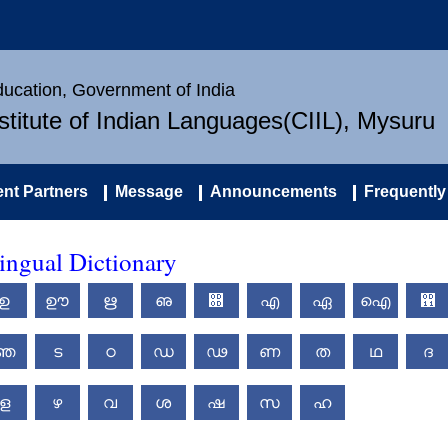
Education, Government of India
nstitute of Indian Languages(CIIL), Mysuru
nt Partners
Message
Announcements
Frequently
ingual Dictionary
ഉ
ഊ
ഋ
ഌ
഍
എ
ഏ
ഐ
഑
ഞ
ട
ഠ
ഡ
ഢ
ണ
ത
ഥ
ദ
ള
ഴ
വ
ശ
ഷ
സ
ഹ