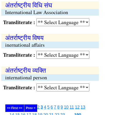
अंतर्राष्ट्रीय विधि संघ
International Law Association
Transliterate :
अंतर्राष्ट्रीय विषय
inernational affairs
Transliterate :
अंतर्राष्ट्रीय व्यक्ति
international person
Transliterate :
2
3
4
5
6
7
8
9
10
11
12
13
<< First <<
Prev <
14
15
16
17
18
19
20
21
22
23
........
190