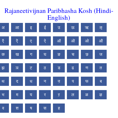
Rajaneetivijnan Paribhasha Kosh (Hindi-
English)
अ
आ
इ
ई
उ
ऊ
ऋ
ऌ
ऍ
ऎ
ए
ऐ
ऑ
ऒ
ओ
औ
क
ख
ग
घ
ङ
च
छ
ज
झ
ञ
ट
ठ
ड
ढ
ण
त
थ
द
ध
न
ऩ
प
फ
ब
भ
म
य
र
ऱ
ल
ळ
ऴ
व
श
ष
स
ह