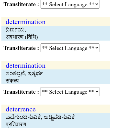
Transliterate :
determination
ನಿರ್ಣಯ,
अवधारण (विधि)
Transliterate :
determination
ಸಂಕಲ್ಪನೆ, ಇತ್ಯರ್ಥ
संकल्प
Transliterate :
deterrence
ಎದೆಗುಂದಿಸುವಿಕೆ, ಅಡ್ಡಿಪಡಿಸುವಿಕೆ
प्रतिवारण