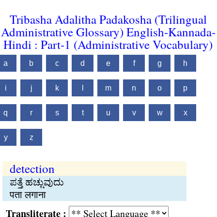
Tribasha Adalitha Padakosha (Trilingual
Administrative Glossary) English-Kannada-
Hindi : Part-1 (Administrative Vocabulary)
a
b
c
d
e
f
g
h
i
j
k
l
m
n
o
p
q
r
s
t
u
v
w
x
y
z
detection
ಪತ್ತೆ ಹಚ್ಚುವುದು
पता लगाना
Transliterate :