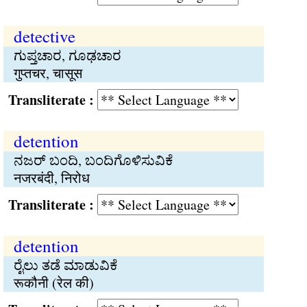
detective
ಗುಪ್ತಚಾರ, ಗೂಢಚಾರ
गुप्तचर, चासूस
Transliterate :
detention
ನಜರ್ ಬಂದಿ, ಬಂದಿಗೊಳಿಸುವಿಕೆ
नजरबंदी, निरोध
Transliterate :
detention
ರೈಲು ತಡೆ ಮಾಡುವಿಕೆ
रूकौनी (रेल की)